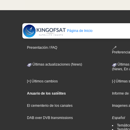
Página de Inicio
Presentación / FAQ
Preferenci
Últimas actualizaciones (News)
Últimas
(News, En 
[+] Últimos cambios
[-] Últimas
Anuario de los satélites
Informe de
El cementerio de los canales
Imagenes 
DAB over DVB transmissions
Español
Temátic
Temático