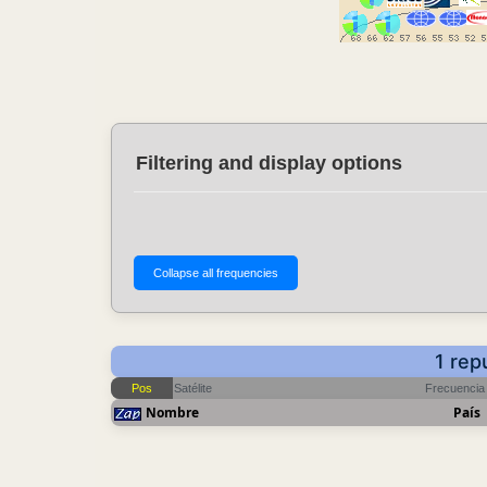
Filtering and display options
1 rep
Pos
Satélite
Frecuencia
Nombre
País