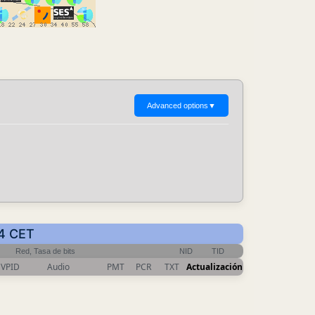
Advanced options
▼
44 CET
Red, Tasa de bits
NID
TID
VPID
Audio
PMT
PCR
TXT
Actualización