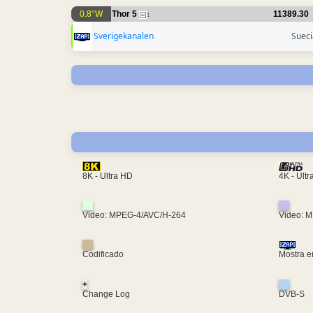
0.8°W
Thor 5
11389.30
1
Sverigekanalen
Sueci
4K - Ult
8K - Ultra HD
Video: MPEG-4/AVC/H-264
Video: 
Codificado
Mostra e
+
Change Log
DVB-S