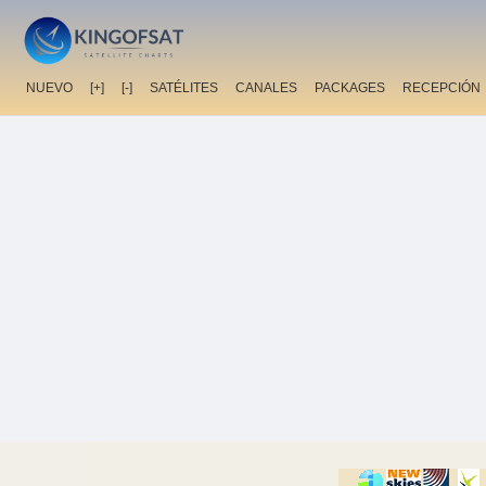
NUEVO
[+]
[-]
SATÉLITES
CANALES
PACKAGES
RECEPCIÓN