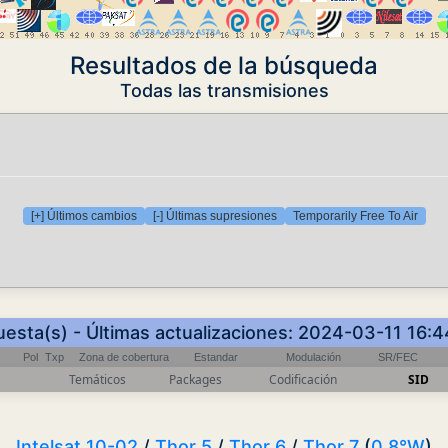
Resultados de la búsqueda
Todas las transmisiones
[+] Últimos cambios
[-] Últimas supresiones
Temporarily Free To Air
uesta(s) - Últimas actualizaciones: 2024-03-11 16:
Pol
Txp
Zona de cobertura
Estandar
Modulación
SR/FEC
Temáticos
Packages
Codificación
SID
Intelsat 10-02
/
Thor 5
/
Thor 6
/
Thor 7
(
0.8°W
)