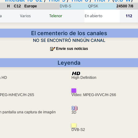
H
C12
Europe
DVB-S
QPSK
24500
7/8
a
Varios
Telenor
En abierto
112
El cementerio de los canales
NO SE ENCONTRÓ NINGÚN CANAL
Envie sus noticias
Leyenda
ra HD
High Definition
MPEG-H/HEVC/H-265
Video: MPEG-I/VVC/H-266
n pantalla una captura de imagén
3D
DVB-S2