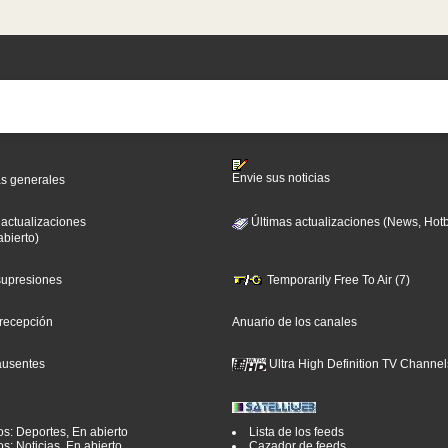
Envie sus noticias
as generales
 actualizaciones
Últimas actualizaciones (News, Hotb
abierto)
 supresiones
Temporarily Free To Air (7)
 recepción
Anuario de los canales
ausentes
Ultra High Definition TV Channel
os: Deportes, En abierto
Lista de los feeds
s: Noticias, En abierto
Cazador de feeds