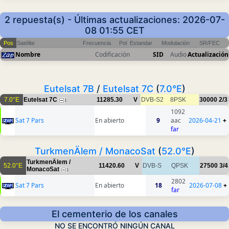
2 repuesta(s) - Últimas actualizaciones: 2026-07-
08 01:55 CET
Pos
Satélite
Frecuencia
Pol
Estandar
Modulación
SR/FEC
Nombre
Codificación
SID
Audio
Actualización
Eutelsat 7B
/
Eutelsat 7C
(
7.0°E
)
7.0°E
Eutelsat 7C
11285.30
V
DVB-S2
8PSK
30000
2/3
1
1092
Sat 7 Pars
En abierto
9
aac
2026-04-21
+
far
TurkmenÄlem / MonacoSat
(
52.0°E
)
TurkmenÄlem /
52.0°E
11420.60
V
DVB-S
QPSK
27500
3/4
MonacoSat
1
2802
Sat 7 Pars
En abierto
18
2026-07-08
+
far
El cementerio de los canales
NO SE ENCONTRÓ NINGÚN CANAL