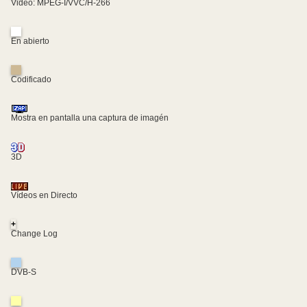
Video: MPEG-I/VVC/H-266
En abierto
Codificado
Mostra en pantalla una captura de imagén
3D
Vídeos en Directo
+
Change Log
DVB-S