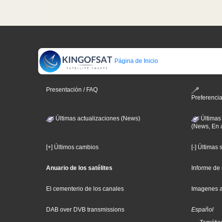
Página de Inicio
Presentación / FAQ
Preferenci
Últimas actualizaciones (News)
Últimas
(News, En 
[+] Últimos cambios
[-] Últimas
Anuario de los satélites
Informe de
El cementerio de los canales
Imagenes 
DAB over DVB transmissions
Español