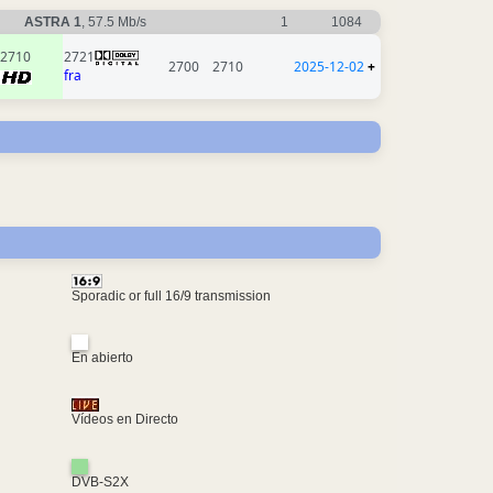
ASTRA 1
, 57.5 Mb/s
1
1084
2710
2721
2700
2710
2025-12-02
+
fra
Sporadic or full 16/9 transmission
En abierto
Vídeos en Directo
DVB-S2X