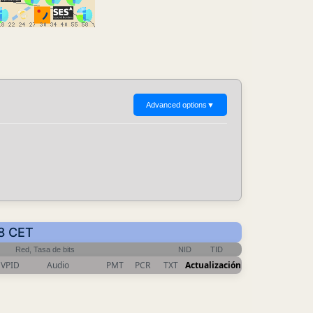
Advanced options
▼
28 CET
Red, Tasa de bits
NID
TID
VPID
Audio
PMT
PCR
TXT
Actualización