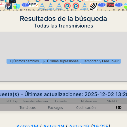
Resultados de la búsqueda
Todas las transmisiones
[+] Últimos cambios
[-] Últimas supresiones
Temporarily Free To Air
uesta(s) - Últimas actualizaciones: 2025-12-02 13:
Pol
Txp
Zona de cobertura
Estandar
Modulación
SR/FEC
Temáticos
Packages
Codificación
SID
Astra 1M
/
Astra 1N
/
Astra 1P
(
19.2°E
)