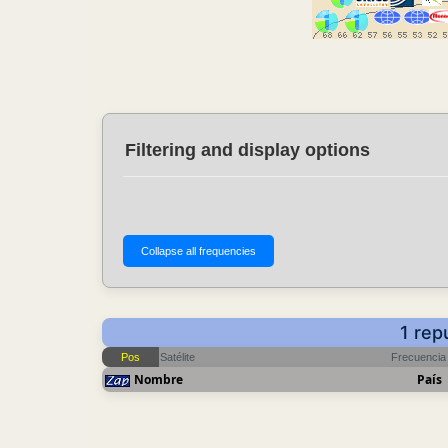
Filtering and display options
1 rep
Pos
Satélite
Frecuencia
Nombre
País