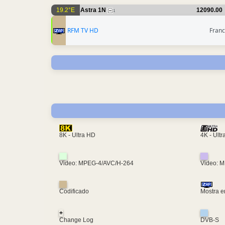
19.2°E
Astra 1N
12090.00
1
RFM TV HD
Franc
4K - Ult
8K - Ultra HD
Video: MPEG-4/AVC/H-264
Video: 
Codificado
Mostra e
+
Change Log
DVB-S