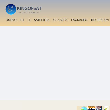
NUEVO
[+]
[-]
SATÉLITES
CANALES
PACKAGES
RECEPCIÓN