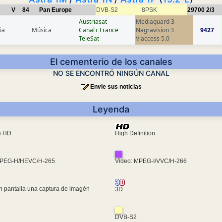
V
84
Pan Europe
DVB-S2
8PSK
29700
2/3
Austriasat
Mediaguard 3
ia
Música
Canal+ France
Nagravision 3
9427
TeleSat
Viaccess 5.0
El cementerio de los canales
NO SE ENCONTRÓ NINGÚN CANAL
Envie sus noticias
Leyenda
ra HD
High Definition
MPEG-H/HEVC/H-265
Video: MPEG-I/VVC/H-266
n pantalla una captura de imagén
3D
DVB-S2