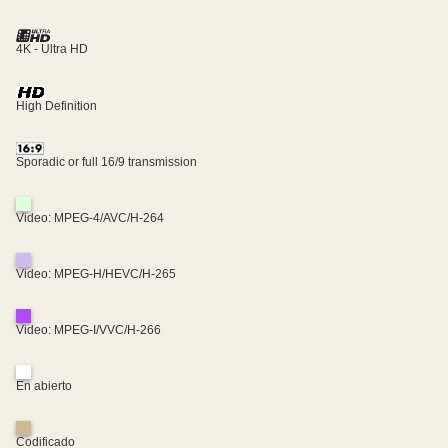
4K - Ultra HD
High Definition
Sporadic or full 16/9 transmission
Video: MPEG-4/AVC/H-264
Video: MPEG-H/HEVC/H-265
Video: MPEG-I/VVC/H-266
En abierto
Codificado