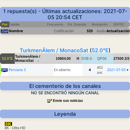
1 repuesta(s) - Últimas actualizaciones: 2021-07-
05 20:54 CET
Pos
Satélite
Frecuencia
Pol
Estandar
Modulación
SR/FEC
Nombre
Codificación
SID
Audio
Actualización
TurkmenÄlem / MonacoSat
(
52.0°E
)
TurkmenÄlem /
52.0°E
10804.00
H
DVB-S
QPSK
27500
2/3
MonacoSat
1
402
Persiana 3
En abierto
4
2021-07-05
+
aac
El cementerio de los canales
NO SE ENCONTRÓ NINGÚN CANAL
Envie sus noticias
Leyenda
8K - Ultra HD