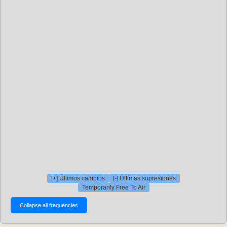
[+] Últimos cambios
[-] Últimas supresiones
Temporarily Free To Air