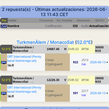
2 repuesta(s) - Últimas actualizaciones: 2026-06-
13 11:43 CET
Pos
Satélite
Frecuencia
Pol
Estandar
Modulación
SR/FEC
Nombre
Codificación
SID
Audio
Actualización
TurkmenÄlem / MonacoSat
(
52.0°E
)
TurkmenÄlem /
30000
52.0°E
10887.40
H
DVB-S2
8PSK
MonacoSat
9/10
1
ORT International (Perviy
Conax
2513
kanal Vsemirnaja set)
922
2026-06-13
+
Cryptoguard
rus
TurkmenÄlem /
28000
52.0°E
12226.30
V
DVB-S2
8PSK
MonacoSat
9/10
1
ORT International (Perviy
Conax
2217
kanal Vsemirnaja set)
501
2026-06-13
+
Cryptoguard
rus