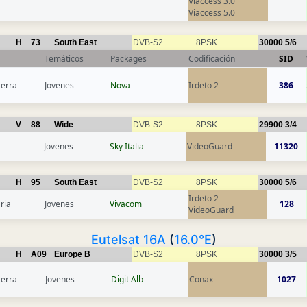
Viaccess 3.0
Viaccess 5.0
H
73
South East
DVB-S2
8PSK
30000
5/6
Temáticos
Packages
Codificación
SID
terra
Jovenes
Nova
Irdeto 2
386
V
88
Wide
DVB-S2
8PSK
29900
3/4
Jovenes
Sky Italia
VideoGuard
11320
H
95
South East
DVB-S2
8PSK
30000
5/6
Irdeto 2
ria
Jovenes
Vivacom
128
VideoGuard
Eutelsat 16A
(
16.0°E
)
H
A09
Europe B
DVB-S2
8PSK
30000
3/5
terra
Jovenes
Digit Alb
Conax
1027