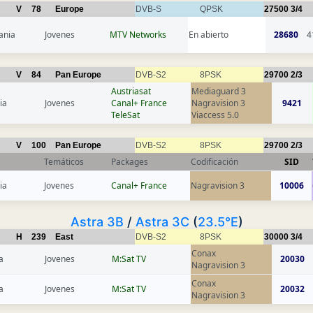
V
78
Europe
DVB-S
QPSK
27500
3/4
ania
Jovenes
MTV Networks
En abierto
28680
4
V
84
Pan Europe
DVB-S2
8PSK
29700
2/3
Austriasat
Mediaguard 3
ia
Jovenes
Canal+ France
Nagravision 3
9421
TeleSat
Viaccess 5.0
V
100
Pan Europe
DVB-S2
8PSK
29700
2/3
Temáticos
Packages
Codificación
SID
ia
Jovenes
Canal+ France
Nagravision 3
10006
Astra 3B
/
Astra 3C
(
23.5°E
)
H
239
East
DVB-S2
8PSK
30000
3/4
Conax
a
Jovenes
M:Sat TV
20030
Nagravision 3
Conax
a
Jovenes
M:Sat TV
20032
Nagravision 3