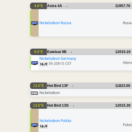
4.8°E
Astra 4A
11957.70
1
Nickelodeon Russia
Rusia
9.0°E
Eutelsat 9B
12015.10
1
Nickelodeon Germany
Alem
5h-20h15 CET
13.0°E
Hot Bird 13F
11823.50
1
Nickelodeon
13.0°E
Hot Bird 13G
12015.30
1
Nickelodeon Polska
Polon