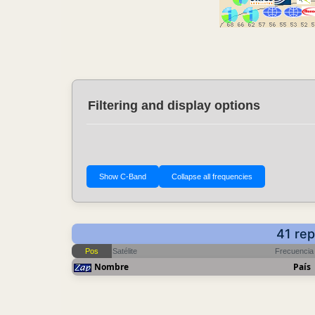
Filtering and display options
41 rep
Pos
Satélite
Frecuencia
Nombre
País