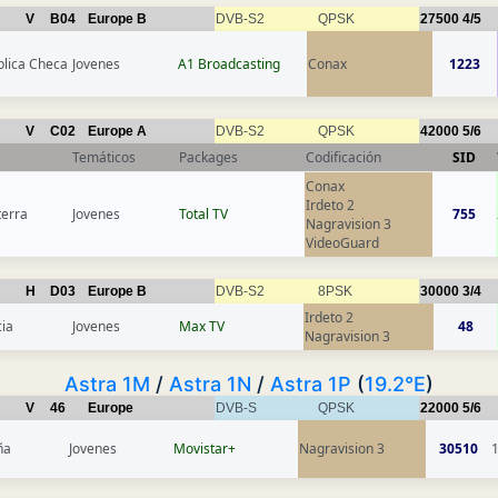
V
B04
Europe B
DVB-S2
QPSK
27500
4/5
lica Checa
Jovenes
A1 Broadcasting
Conax
1223
V
C02
Europe A
DVB-S2
QPSK
42000
5/6
Temáticos
Packages
Codificación
SID
Conax
Irdeto 2
terra
Jovenes
Total TV
755
Nagravision 3
VideoGuard
H
D03
Europe B
DVB-S2
8PSK
30000
3/4
Irdeto 2
ia
Jovenes
Max TV
48
Nagravision 3
Astra 1M
/
Astra 1N
/
Astra 1P
(
19.2°E
)
V
46
Europe
DVB-S
QPSK
22000
5/6
ña
Jovenes
Movistar+
Nagravision 3
30510