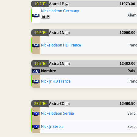
19.2°E
Astra 1P
11973.00
1
Nickelodeon Germany
Alem
19.2°E
Astra 1N
12090.00
1
Nickelodeon HD France
Franc
19.2°E
Astra 1N
12402.00
1
Nombre
País
Nick Jr HD France
Franc
23.5°E
Astra 3C
12460.50
2
Nickelodeon Serbia
Serbi
Nick Jr Serbia
Serbi