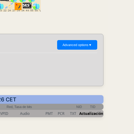
Advanced options
▼
:26 CET
Red, Tasa de bits
NID
TID
VPID
Audio
PMT
PCR
TXT
Actualización