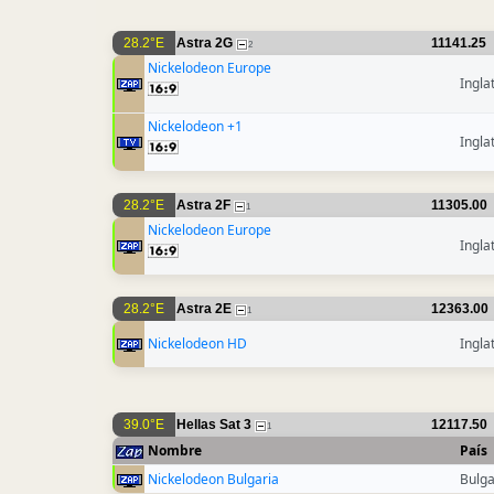
28.2°E
Astra 2G
11141.25
2
Nickelodeon Europe
Ingla
Nickelodeon +1
Ingla
28.2°E
Astra 2F
11305.00
1
Nickelodeon Europe
Ingla
28.2°E
Astra 2E
12363.00
1
Nickelodeon HD
Ingla
39.0°E
Hellas Sat 3
12117.50
1
Nombre
País
Nickelodeon Bulgaria
Bulga