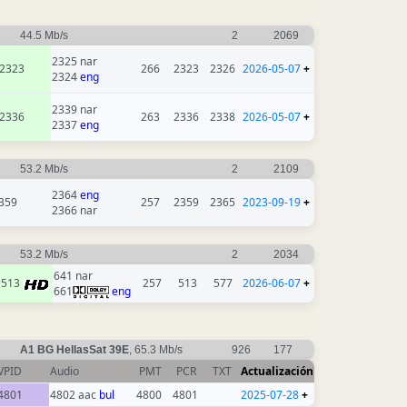
44.5 Mb/s
2
2069
2325 nar
2323
266
2323
2326
2026-05-07
+
2324
eng
2339 nar
2336
263
2336
2338
2026-05-07
+
2337
eng
53.2 Mb/s
2
2109
2364
eng
359
257
2359
2365
2023-09-19
+
2366 nar
53.2 Mb/s
2
2034
641 nar
513
257
513
577
2026-06-07
+
661
eng
A1 BG HellasSat 39E
, 65.3 Mb/s
926
177
VPID
Audio
PMT
PCR
TXT
Actualización
4801
4802 aac
bul
4800
4801
2025-07-28
+