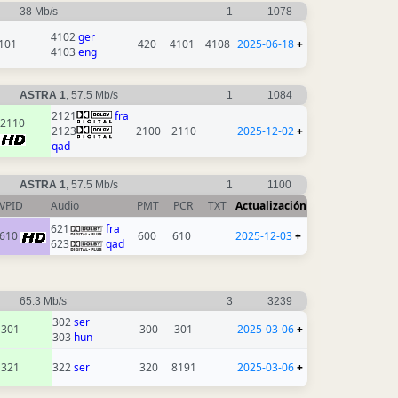
38 Mb/s
1
1078
4102
ger
101
420
4101
4108
2025-06-18
+
4103
eng
ASTRA 1
, 57.5 Mb/s
1
1084
2121
fra
2110
2123
2100
2110
2025-12-02
+
qad
ASTRA 1
, 57.5 Mb/s
1
1100
VPID
Audio
PMT
PCR
TXT
Actualización
621
fra
610
600
610
2025-12-03
+
623
qad
65.3 Mb/s
3
3239
302
ser
301
300
301
2025-03-06
+
303
hun
321
322
ser
320
8191
2025-03-06
+