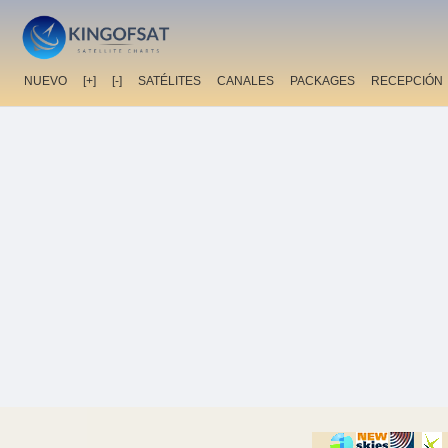
NUEVO
[+]
[-]
SATÉLITES
CANALES
PACKAGES
RECEPCIÓN