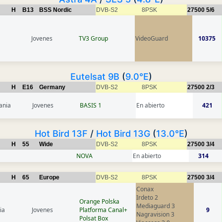
H
B13
BSS Nordic
DVB-S2
8PSK
27500
5/6
Jovenes
TV3 Group
VideoGuard
10375
Eutelsat 9B
(
9.0°E
)
H
E16
Germany
DVB-S2
8PSK
27500
2/3
ania
Jovenes
BASIS 1
En abierto
421
Hot Bird 13F
/
Hot Bird 13G
(
13.0°E
)
H
55
Wide
DVB-S2
8PSK
27500
3/4
NOVA
En abierto
314
H
65
Europe
DVB-S2
8PSK
27500
3/4
Conax
Irdeto 2
Orange Polska
Mediaguard 3
ia
Jovenes
Platforma Canal+
9
Nagravision 3
Polsat Box