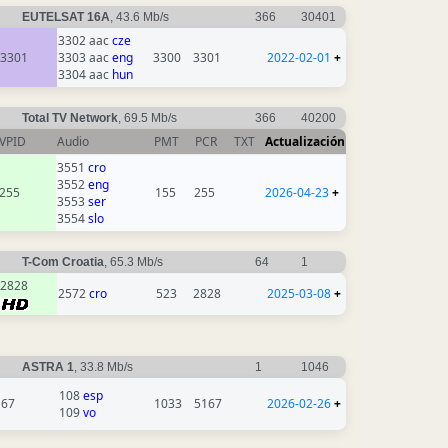
EUTELSAT 16A
, 43.6 Mb/s
366
30401
3302 aac
cze
3301
3303 aac
eng
3300
3301
2022-02-01
+
3304 aac
hun
Total TV Network
, 69.5 Mb/s
366
40200
VPID
Audio
PMT
PCR
TXT
Actualización
3551
cro
3552
eng
255
155
255
2026-04-23
+
3553
ser
3554
slo
T-Com Croatia
, 65.3 Mb/s
64
1
2828
2572
cro
523
2828
2025-03-08
+
ASTRA 1
, 33.8 Mb/s
1
1046
108
esp
167
1033
5167
2026-02-26
+
109
vo