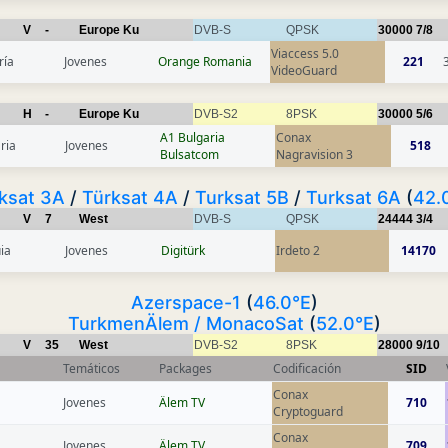
V
-
Europe Ku
DVB-S
QPSK
30000
7/8
Viaccess 5.0
ría
Jovenes
Orange Romania
221
VideoGuard
H
-
Europe Ku
DVB-S2
8PSK
30000
5/6
A1 Bulgaria
Conax
ria
Jovenes
518
Bulsatcom
Nagravision 3
ksat 3A
/
Türksat 4A
/
Turksat 5B
/
Turksat 6A
(
42.
V
7
West
DVB-S
QPSK
24444
3/4
ia
Jovenes
Digitürk
Irdeto 2
14170
Azerspace-1
(
46.0°E
)
TurkmenÄlem / MonacoSat
(
52.0°E
)
V
35
West
DVB-S2
8PSK
28000
9/10
Temáticos
Packages
Codificación
SID
Conax
Jovenes
Älem TV
710
Cryptoguard
Conax
Jovenes
Älem TV
709