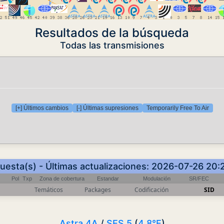
Resultados de la búsqueda
Todas las transmisiones
[+] Últimos cambios
[-] Últimas supresiones
Temporarily Free To Air
uesta(s) - Últimas actualizaciones: 2026-07-26 20
Pol
Txp
Zona de cobertura
Estandar
Modulación
SR/FEC
Temáticos
Packages
Codificación
SID
Astra 4A
/
SES 5
(
4.8°E
)