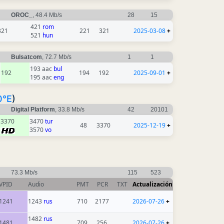
OROC_
, 48.4 Mb/s
28
15
421
rom
321
221
321
2025-03-08
+
521
hun
Bulsatcom
, 72.7 Mb/s
1
1
193 aac
bul
192
194
192
2025-09-01
+
195 aac
eng
0°E
)
Digital Platform
, 33.8 Mb/s
42
20101
3370
3470
tur
48
3370
2025-12-19
+
3570
vo
73.3 Mb/s
115
523
VPID
Audio
PMT
PCR
TXT
Actualización
1241
1243
rus
710
2177
2026-07-26
+
1482
rus
1481
709
256
2026-07-26
+