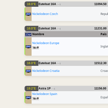
16.0°E
Eutelsat 16A
11094.50
1
Nickelodeon Czech
Repub
16.0°E
Eutelsat 16A
11231.00
1
Nombre
País
Nickelodeon Europe
Ingla
16.0°E
Eutelsat 16A
11512.30
1
Nickelodeon Croatia
Croac
19.2°E
Astra 1P
11156.00
1
Nickelodeon Spain
Espa