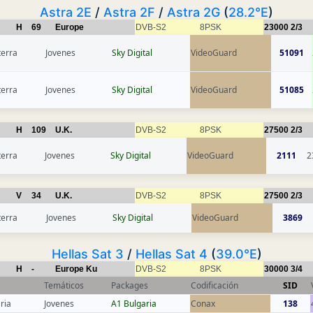
Astra 2E
/
Astra 2F
/
Astra 2G
(
28.2°E
)
H
69
Europe
DVB-S2
8PSK
23000
2/3
terra
Jovenes
Sky Digital
VideoGuard
51091
terra
Jovenes
Sky Digital
VideoGuard
51085
H
109
U.K.
DVB-S2
8PSK
27500
2/3
terra
Jovenes
Sky Digital
VideoGuard
2111
2
V
34
U.K.
DVB-S2
8PSK
27500
2/3
terra
Jovenes
Sky Digital
VideoGuard
3869
Hellas Sat 3
/
Hellas Sat 4
(
39.0°E
)
H
-
Europe Ku
DVB-S2
8PSK
30000
3/4
Temáticos
Packages
Codificación
SID
ria
Jovenes
A1 Bulgaria
Conax
138