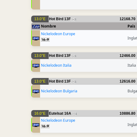
13.0°E
Hot Bird 13F
12168.70
1
Nombre
País
Nickelodeon Europe
Ingla
13.0°E
Hot Bird 13F
12466.00
1
Nickelodeon Italia
Italia
13.0°E
Hot Bird 13F
12616.00
1
Nickelodeon Bulgaria
Bulga
16.0°E
Eutelsat 16A
10886.80
1
Nickelodeon Europe
Ingla