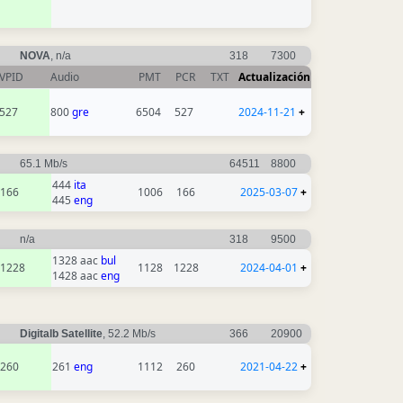
NOVA
, n/a
318
7300
VPID
Audio
PMT
PCR
TXT
Actualización
527
800
gre
6504
527
2024-11-21
+
65.1 Mb/s
64511
8800
444
ita
166
1006
166
2025-03-07
+
445
eng
n/a
318
9500
1328 aac
bul
1228
1128
1228
2024-04-01
+
1428 aac
eng
Digitalb Satellite
, 52.2 Mb/s
366
20900
260
261
eng
1112
260
2021-04-22
+