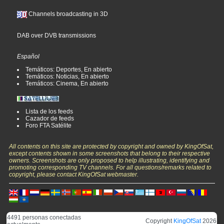
Channels broadcasting in 3D
DAB over DVB transmissions
Español
Temáticos: Deportes, En abierto
Temáticos: Noticias, En abierto
Temáticos: Cinema, En abierto
Lista de los feeds
Cazador de feeds
Foro FTA Satélite
All contents on this site are protected by copyright and owned by KingOfSat,
except contents shown in some screenshots that belong to their respective
owners. Screenshots are only proposed to help illustrating, identifying and
promoting corresponding TV channels. For all questions/remarks related to
copyright, please contact KingOfSat webmaster.
4491 personas conectadas
Copyright
KingOfSat
2026