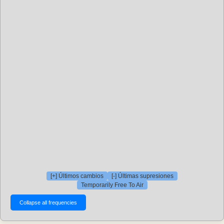
[+] Últimos cambios
[-] Últimas supresiones
Temporarily Free To Air