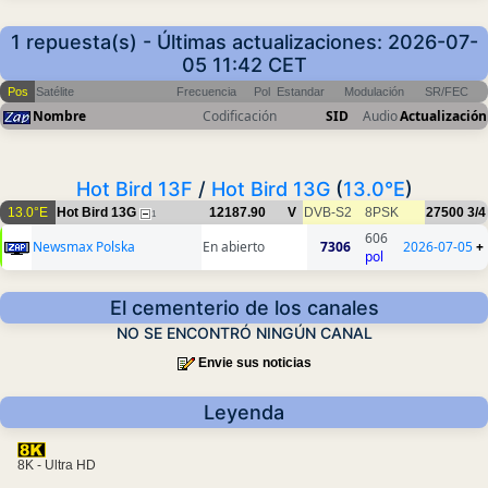
1 repuesta(s) - Últimas actualizaciones: 2026-07-
05 11:42 CET
Pos
Satélite
Frecuencia
Pol
Estandar
Modulación
SR/FEC
Nombre
Codificación
SID
Audio
Actualización
Hot Bird 13F
/
Hot Bird 13G
(
13.0°E
)
13.0°E
Hot Bird 13G
12187.90
V
DVB-S2
8PSK
27500
3/4
1
606
Newsmax Polska
En abierto
7306
2026-07-05
+
pol
El cementerio de los canales
NO SE ENCONTRÓ NINGÚN CANAL
Envie sus noticias
Leyenda
8K - Ultra HD