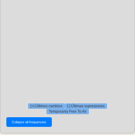
[+] Últimos cambios
[-] Últimas supresiones
Temporarily Free To Air