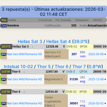
3 repuesta(s) - Últimas actualizaciones: 2026-03-
02 11:48 CET
Pos
Satélite
Frecuencia
Pol
Estandar
Modulación
SR/FEC
Nombre
Codificación
SID
Audio
Actualización
Hellas Sat 3
/
Hellas Sat 4
(
39.0°E
)
39.0°E
Hellas Sat 3
12328.46
V
DVB-S2
8PSK
30000
3/4
1
Viaccess 5.0
890
Nat Geo Wild Romania HD
207
2025-03-08
+
VideoGuard
rom
Intelsat 10-02
/
Thor 5
/
Thor 6
/
Thor 7
(
0.8°W
)
0.8°W
Thor 6
11957.60
V
DVB-S
QPSK
28000
7/8
1
262
Nat Geo Wild Romania HD
Nagravision 3
31230
2025-12-08
+
eng
0.8°W
Thor 6
12034.40
V
DVB-S2
8PSK
30000
3/4
1
Conax
Cryptoworks
112
Nat Geo Wild Romania HD
30501
2026-03-02
+
Irdeto 2
eng