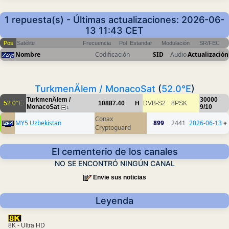
1 repuesta(s) - Últimas actualizaciones: 2026-06-
13 11:43 CET
Pos
Satélite
Frecuencia
Pol
Estandar
Modulación
SR/FEC
Nombre
Codificación
SID
Audio
Actualización
TurkmenÄlem / MonacoSat
(
52.0°E
)
TurkmenÄlem /
30000
52.0°E
10887.40
H
DVB-S2
8PSK
MonacoSat
9/10
1
Conax
MY5 Uzbekistan
899
2441
2026-06-13
+
Cryptoguard
El cementerio de los canales
NO SE ENCONTRÓ NINGÚN CANAL
Envie sus noticias
Leyenda
8K - Ultra HD