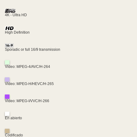
4K - Ultra HD
High Definition
Sporadic or full 16/9 transmission
Video: MPEG-4/AVC/H-264
Video: MPEG-H/HEVC/H-265
Video: MPEG-I/VVC/H-266
En abierto
Codificado