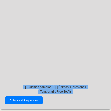
[+] Últimos cambios
[-] Últimas supresiones
Temporarily Free To Air