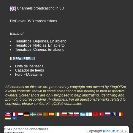
Channels broadcasting in 3D
DAB over DVB transmissions
Español
Temáticos: Deportes, En abierto
Temáticos: Noticias, En abierto
Temáticos: Cinema, En abierto
Lista de los feeds
Cazador de feeds
Foro FTA Satélite
All contents on this site are protected by copyright and owned by KingOfSat,
except contents shown in some screenshots that belong to their respective
owners. Screenshots are only proposed to help illustrating, identifying and
promoting corresponding TV channels. For all questions/remarks related to
copyright, please contact KingOfSat webmaster.
6347 personas conectadas
Copyright
KingOfSat
2026