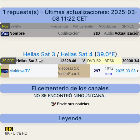
1 repuesta(s) - Últimas actualizaciones: 2025-03-
08 11:22 CET
Pos
Satélite
Frecuencia
Pol
Estandar
Modulación
SR/FEC
Nombre
Codificación
SID
Audio
Actualización
Hellas Sat 3
/
Hellas Sat 4
(
39.0°E
)
39.0°E
Hellas Sat 3
12328.46
V
DVB-S2
8PSK
30000
3/4
1
Viaccess 5.0
1012
Moldova TV
297
2025-03-08
+
VideoGuard
rom
El cementerio de los canales
NO SE ENCONTRÓ NINGÚN CANAL
Envie sus noticias
Leyenda
8K - Ultra HD