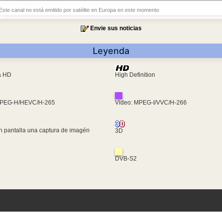
Este canal no está emitido por satélite en Europa en este momento
Envie sus noticias
Leyenda
ra HD
High Definition
MPEG-H/HEVC/H-265
Video: MPEG-I/VVC/H-266
n pantalla una captura de imagén
3D
DVB-S2