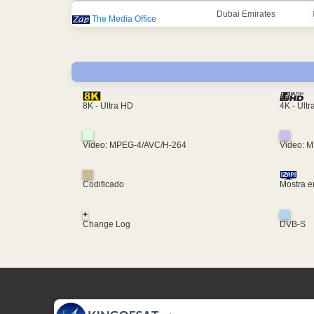
Dubai Emirates
The Media Office
4K - Ult
8K - Ultra HD
Video: MPEG-4/AVC/H-264
Video: 
Codificado
Mostra e
+
Change Log
DVB-S