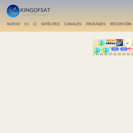
NUEVO
[+]
[-]
SATÉLITES
CANALES
PACKAGES
RECEPCIÓN