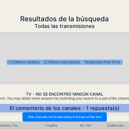
Resultados de la búsqueda
Todas las transmisiones
[+] Últimos cambios
[-] Últimas supresiones
Temporarily Free To Air
TV - NO SE ENCONTRÓ NINGÚN CANAL
earch. You may obtain more answers by restricting your search to a part of the chann
El cementerio de los canales - 1 repuesta(s)
Nombre, Pos.
Freq/Pol
SR, FEC
Codificación