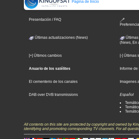
Página de Inicio
Presentación / FAQ
Preferenci
Últimas actualizaciones (News)
Últimas
(News, En 
[+] Últimos cambios
[-] Últimas
Anuario de los satélites
Informe de
El cementerio de los canales
Imagenes 
DAB over DVB transmissions
Español
Temátic
Temático
Temátic
All contents on this site are protected by copyright and owned by Ki
identifying and promoting corresponding TV channels. For all questi