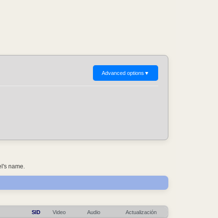
Advanced options
▼
el's name.
SID
Video
Audio
Actualización