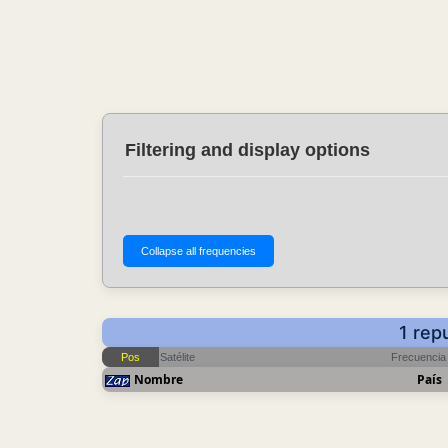
Filtering and display options
1 rep
Pos
Satélite
Frecuencia
Nombre
País