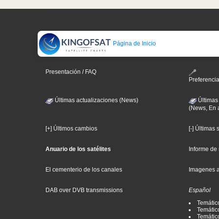
Página de Inicio
Presentación / FAQ
Preferenci
Últimas actualizaciones (News)
Últimas
(News, En 
[+] Últimos cambios
[-] Últimas
Anuario de los satélites
Informe de
El cementerio de los canales
Imagenes 
DAB over DVB transmissions
Español
Temátic
Temático
Temátic