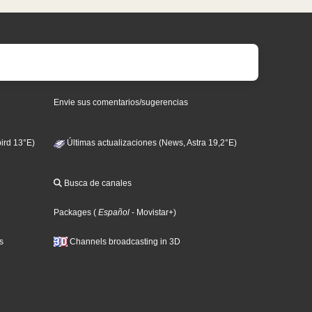
Envie sus comentarios/sugerencias
ird 13°E)
Últimas actualizaciones (News, Astra 19,2°E)
Busca de canales
Packages
(
Español
- Movistar+
)
s
Channels broadcasting in 3D