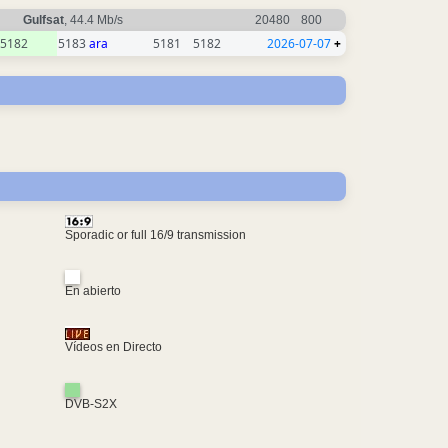
Gulfsat
, 44.4 Mb/s
20480
800
5182
5183
ara
5181
5182
2026-07-07
+
Sporadic or full 16/9 transmission
En abierto
Vídeos en Directo
DVB-S2X