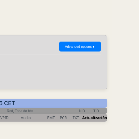
Advanced options
▼
36 CET
Red, Tasa de bits
NID
TID
VPID
Audio
PMT
PCR
TXT
Actualización