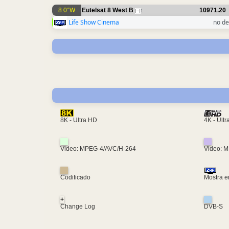
8.0°W
Eutelsat 8 West B
10971.20
1
Life Show Cinema
no de
4K - Ult
8K - Ultra HD
Video: MPEG-4/AVC/H-264
Video: 
Codificado
Mostra e
+
Change Log
DVB-S