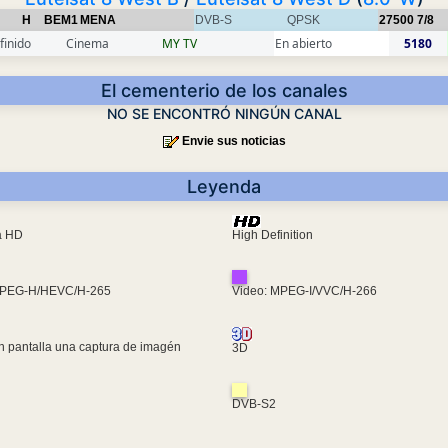
H
BEM1
MENA
DVB-S
QPSK
27500
7/8
finido
Cinema
MY TV
En abierto
5180
El cementerio de los canales
NO SE ENCONTRÓ NINGÚN CANAL
Envie sus noticias
Leyenda
ra HD
High Definition
MPEG-H/HEVC/H-265
Video: MPEG-I/VVC/H-266
n pantalla una captura de imagén
3D
DVB-S2