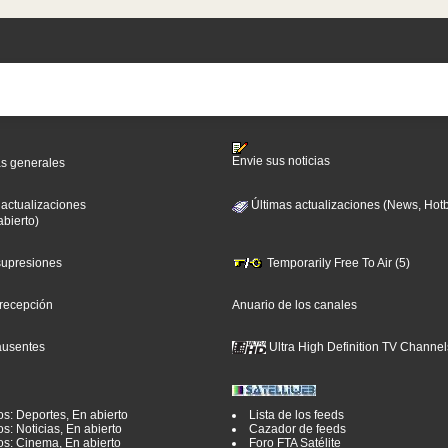
Envie sus noticias
as generales
 actualizaciones
Últimas actualizaciones (News, Hotb
abierto)
 supresiones
Temporarily Free To Air (5)
 recepción
Anuario de los canales
ausentes
Ultra High Definition TV Channel
os: Deportes, En abierto
Lista de los feeds
s: Noticias, En abierto
Cazador de feeds
os: Cinema, En abierto
Foro FTA Satélite