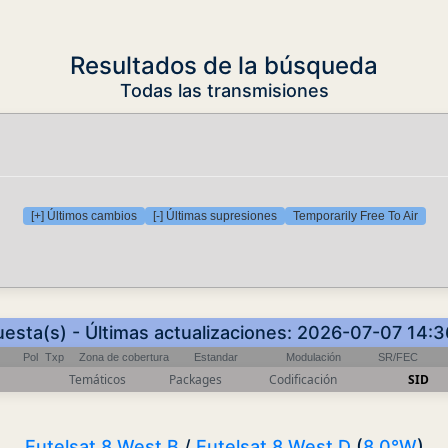
Resultados de la búsqueda
Todas las transmisiones
[+] Últimos cambios
[-] Últimas supresiones
Temporarily Free To Air
uesta(s) - Últimas actualizaciones: 2026-07-07 14:
Pol
Txp
Zona de cobertura
Estandar
Modulación
SR/FEC
Temáticos
Packages
Codificación
SID
Eutelsat 8 West B
/
Eutelsat 8 West D
(
8.0°W
)