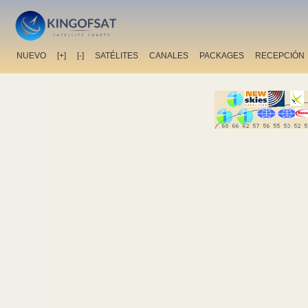
NUEVO
[+]
[-]
SATÉLITES
CANALES
PACKAGES
RECEPCIÓN