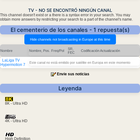
TV - NO SE ENCONTRÓ NINGÚN CANAL
This channel doesn't exist or a there is a syntax error in your search. You may
obtain more answers by restricting your search to a part of the channel's name.
El cementerio de los canales - 1 repuesta(s)
SR,
Nombre
Nombre, Pos.
Freq/Pol
Codificación
Actualización
FEC
LaLiga TV
Este canal no está emitido por satélite en Europa en este momento
Hypermotion 7
Envie sus noticias
Leyenda
8K - Ultra HD
4K - Ultra HD
High Definition