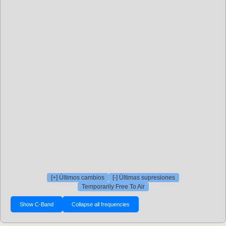
[+] Últimos cambios
[-] Últimas supresiones
Temporarily Free To Air