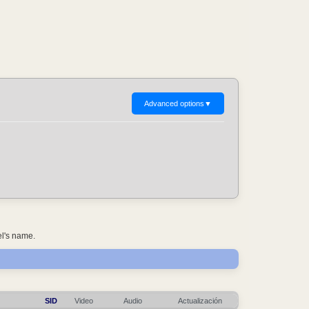
Advanced options
▼
el's name.
SID
Video
Audio
Actualización