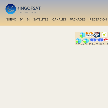
NUEVO
[+]
[-]
SATÉLITES
CANALES
PACKAGES
RECEPCIÓN