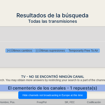
Resultados de la búsqueda
Todas las transmisiones
[+] Últimos cambios
[-] Últimas supresiones
Temporarily Free To Air
TV - NO SE ENCONTRÓ NINGÚN CANAL
earch. You may obtain more answers by restricting your search to a part of the chann
El cementerio de los canales - 1 repuesta(s)
Nombre, Pos.
Freq/Pol
SR, FEC
Codificación