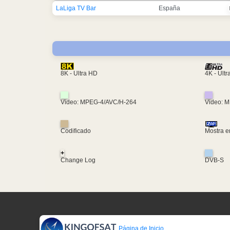
LaLiga TV Bar
España
4K - Ult
8K - Ultra HD
Video: MPEG-4/AVC/H-264
Video: 
Codificado
Mostra e
+
Change Log
DVB-S
Página de Inicio