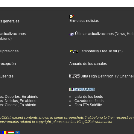
Envie sus noticias
as generales
 actualizaciones
Últimas actualizaciones (News, Hotb
abierto)
 supresiones
Temporarily Free To Air (5)
 recepción
Anuario de los canales
ausentes
Ultra High Definition TV Channel
os: Deportes, En abierto
Lista de los feeds
s: Noticias, En abierto
Cazador de feeds
os: Cinema, En abierto
Foro FTA Satélite
ngOfSat, except contents shown in some screenshots that belong to their respective 
ons/remarks related to copyright, please contact KingOfSat webmaster.