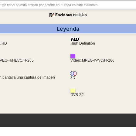
Este canal no está emitido por satélite en Europa en este momento
Envie sus noticias
Leyenda
ra HD
High Definition
MPEG-H/HEVC/H-265
Video: MPEG-I/VVC/H-266
n pantalla una captura de imagén
3D
DVB-S2