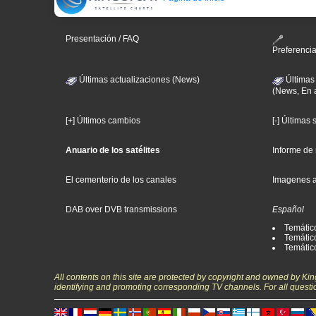
Presentación / FAQ
Preferenci
Últimas actualizaciones (News)
Últimas
(News, En 
[+] Últimos cambios
[-] Últimas
Anuario de los satélites
Informe de
El cementerio de los canales
Imagenes 
DAB over DVB transmissions
Español
Temátic
Temático
Temátic
All contents on this site are protected by copyright and owned by Ki
identifying and promoting corresponding TV channels. For all questi