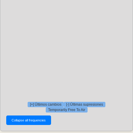
[+] Últimos cambios
[-] Últimas supresiones
Temporarily Free To Air