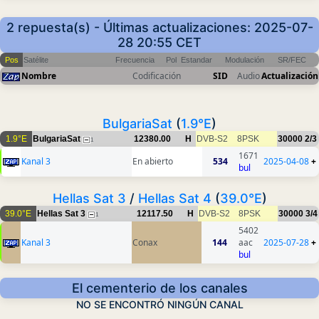
2 repuesta(s) - Últimas actualizaciones: 2025-07-
28 20:55 CET
Pos
Satélite
Frecuencia
Pol
Estandar
Modulación
SR/FEC
Nombre
Codificación
SID
Audio
Actualización
BulgariaSat
(
1.9°E
)
1.9°E
BulgariaSat
12380.00
H
DVB-S2
8PSK
30000
2/3
1
1671
Kanal 3
En abierto
534
2025-04-08
+
bul
Hellas Sat 3
/
Hellas Sat 4
(
39.0°E
)
39.0°E
Hellas Sat 3
12117.50
H
DVB-S2
8PSK
30000
3/4
1
5402
Kanal 3
Conax
144
aac
2025-07-28
+
bul
El cementerio de los canales
NO SE ENCONTRÓ NINGÚN CANAL