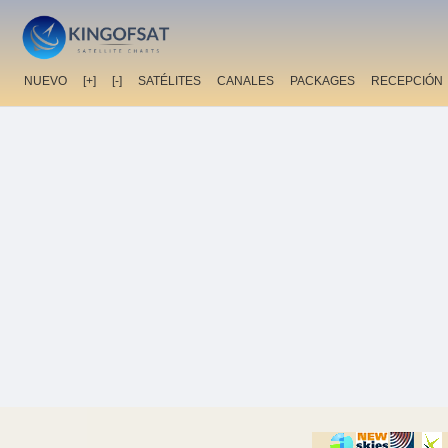
NUEVO
[+]
[-]
SATÉLITES
CANALES
PACKAGES
RECEPCIÓN