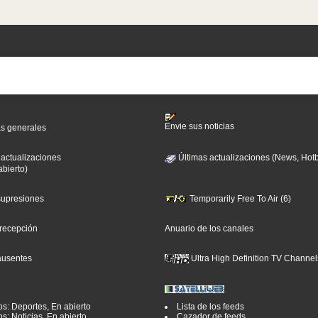
Envie sus noticias
as generales
 actualizaciones
Últimas actualizaciones (News, Hotb
abierto)
 supresiones
Temporarily Free To Air (6)
 recepción
Anuario de los canales
ausentes
Ultra High Definition TV Channel
os: Deportes, En abierto
Lista de los feeds
s: Noticias, En abierto
Cazador de feeds