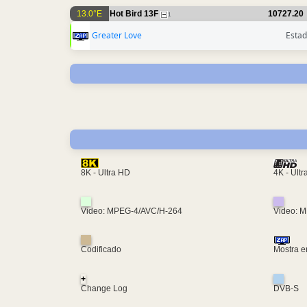
13.0°E
Hot Bird 13F
10727.20
1
Greater Love
Estad
4K - Ult
8K - Ultra HD
Video: MPEG-4/AVC/H-264
Video: 
Codificado
Mostra e
+
Change Log
DVB-S