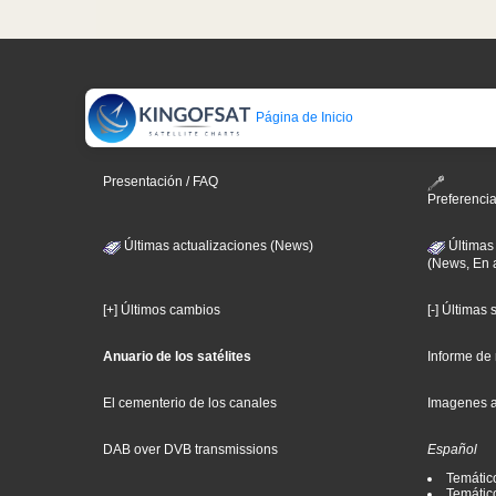
Página de Inicio
Presentación / FAQ
Preferenci
Últimas actualizaciones (News)
Últimas
(News, En 
[+] Últimos cambios
[-] Últimas
Anuario de los satélites
Informe de
El cementerio de los canales
Imagenes 
DAB over DVB transmissions
Español
Temátic
Temático