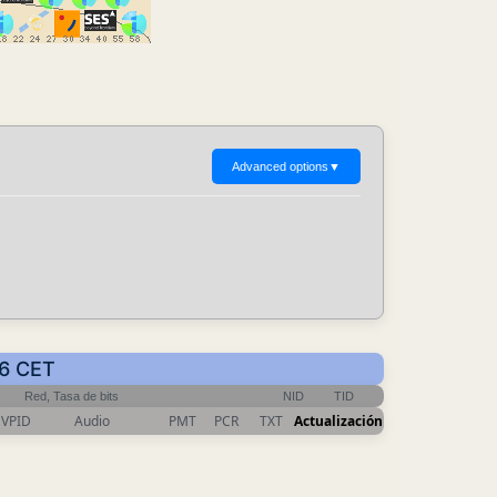
Advanced options
▼
46 CET
Red, Tasa de bits
NID
TID
VPID
Audio
PMT
PCR
TXT
Actualización