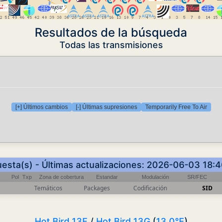
Resultados de la búsqueda
Todas las transmisiones
[+] Últimos cambios
[-] Últimas supresiones
Temporarily Free To Air
uesta(s) - Últimas actualizaciones: 2026-06-03 18:
Pol
Txp
Zona de cobertura
Estandar
Modulación
SR/FEC
Temáticos
Packages
Codificación
SID
Hot Bird 13F
/
Hot Bird 13G
(
13.0°E
)