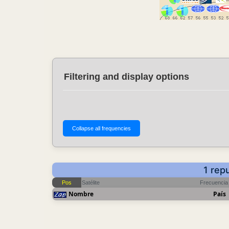
Filtering and display options
1 rep
Pos
Satélite
Frecuencia
Nombre
País