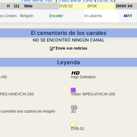
H
111
Wide
DVB-S2
8PSK
30000
3/4
os Unidos
Religión
Encoder
En abierto
4611
El cementerio de los canales
NO SE ENCONTRÓ NINGÚN CANAL
Envie sus noticias
Leyenda
ra HD
High Definition
MPEG-H/HEVC/H-265
Video: MPEG-I/VVC/H-266
n pantalla una captura de imagén
3D
DVB-S2