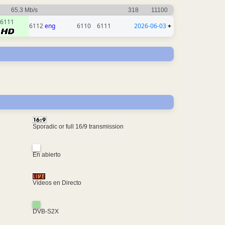
65.3 Mb/s
318
11100
6111
6112
eng
6110
6111
2026-06-03
+
Sporadic or full 16/9 transmission
En abierto
Vídeos en Directo
DVB-S2X