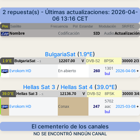
2 repuesta(s) - Últimas actualizaciones: 2026-04-
06 13:16 CET
Pos
Satélite
Frecuencia
Pol
Estandar
Modulación
SR/FEC
Nombre
Codificación
SID
Audio
Actualización
BulgariaSat
(
1.9°E
)
1.9°E
BulgariaSat
12207.00
V
DVB-S2
8PSK
30000
2/3
1
1301
Evrokom HD
En abierto
260
2026-04-06
+
bul
Hellas Sat 3
/
Hellas Sat 4
(
39.0°E
)
39.0°E
Hellas Sat 3
12136.70
V
DVB-S2
8PSK
30000
3/4
1
5702
Evrokom HD
Conax
247
aac
2025-03-08
+
bul
El cementerio de los canales
NO SE ENCONTRÓ NINGÚN CANAL