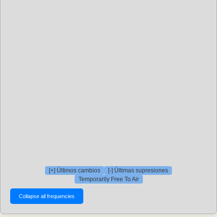
[+] Últimos cambios
[-] Últimas supresiones
Temporarily Free To Air