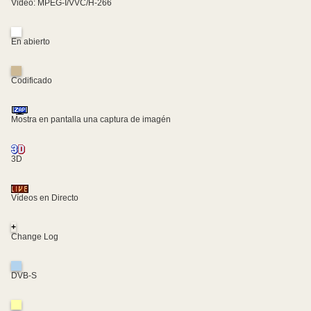
Video: MPEG-I/VVC/H-266
En abierto
Codificado
Mostra en pantalla una captura de imagén
3D
Vídeos en Directo
+
Change Log
DVB-S