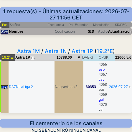
1 repuesta(s) - Últimas actualizaciones: 2026-07-
27 11:56 CET
Pos
Satélite
Frecuencia
Pol
Estandar
Modulación
SR/FEC
Nombre
Codificación
SID
Audio
Actualización
Astra 1M
/
Astra 1N
/
Astra 1P
(
19.2°E
)
19.2°E
Astra 1P
10788.00
V
DVB-S
QPSK
22000
5/6
1
4066
esp
4067
cat
4068
DAZN LaLiga 2
Nagravision 3
30353
2026-07-27
+
eus
4069
gal
4070
val
El cementerio de los canales
NO SE ENCONTRÓ NINGÚN CANAL