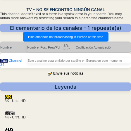
TV - NO SE ENCONTRÓ NINGÚN CANAL
This channel doesn't exist or a there is a syntax error in your search. You may
obtain more answers by restricting your search to a part of the channel's name.
El cementerio de los canales - 1 repuesta(s)
SR,
Nombre
Nombre, Pos.
Freq/Pol
Codificación
Actualización
FEC
Channel
Este canal no está emitido por satélite en Europa en este momento
24
Envie sus noticias
Leyenda
8K - Ultra HD
4K - Ultra HD