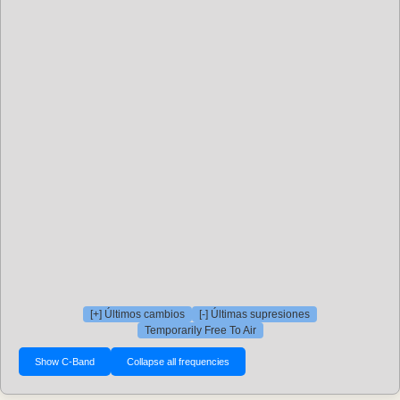
[+] Últimos cambios
[-] Últimas supresiones
Temporarily Free To Air