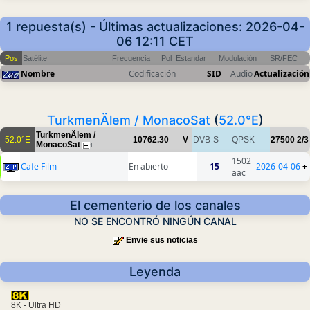
1 repuesta(s) - Últimas actualizaciones: 2026-04-
06 12:11 CET
Pos
Satélite
Frecuencia
Pol
Estandar
Modulación
SR/FEC
Nombre
Codificación
SID
Audio
Actualización
TurkmenÄlem / MonacoSat
(
52.0°E
)
TurkmenÄlem /
52.0°E
10762.30
V
DVB-S
QPSK
27500
2/3
MonacoSat
1
1502
Cafe Film
En abierto
15
2026-04-06
+
aac
El cementerio de los canales
NO SE ENCONTRÓ NINGÚN CANAL
Envie sus noticias
Leyenda
8K - Ultra HD