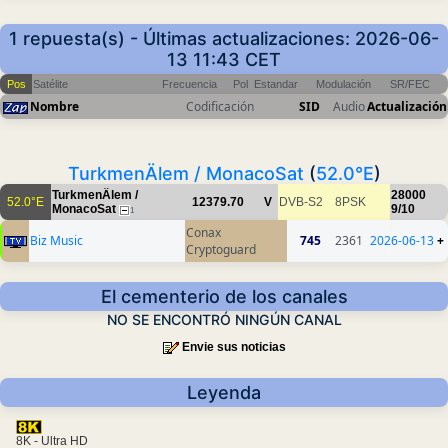
1 repuesta(s) - Últimas actualizaciones: 2026-06-
13 11:43 CET
Pos
Satélite
Frecuencia
Pol
Estandar
Modulación
SR/FEC
Nombre
Codificación
SID
Audio
Actualización
TurkmenÄlem / MonacoSat
(
52.0°E
)
TurkmenÄlem /
28000
52.0°E
12379.70
V
DVB-S2
8PSK
MonacoSat
9/10
1
Conax
Biz Music
745
2361
2026-06-13
+
Cryptoguard
El cementerio de los canales
NO SE ENCONTRÓ NINGÚN CANAL
Envie sus noticias
Leyenda
8K - Ultra HD