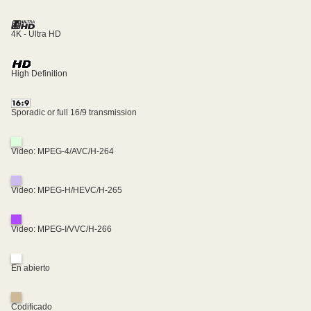
4K - Ultra HD
High Definition
Sporadic or full 16/9 transmission
Video: MPEG-4/AVC/H-264
Video: MPEG-H/HEVC/H-265
Video: MPEG-I/VVC/H-266
En abierto
Codificado