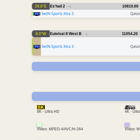
26.0°E
Es'hail 2
10810.00
1
beIN Sports Xtra 3
Qata
8.0°W
Eutelsat 8 West B
11054.20
1
beIN Sports Xtra 3
Qata
4K - Ult
8K - Ultra HD
Video: MPEG-4/AVC/H-264
Video: 