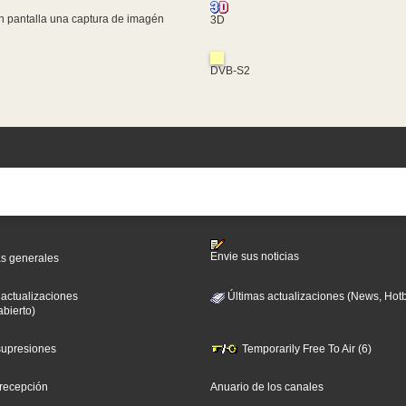
n pantalla una captura de imagén
3D
DVB-S2
Envie sus noticias
as generales
 actualizaciones
Últimas actualizaciones (News, Hotb
abierto)
 supresiones
Temporarily Free To Air (6)
 recepción
Anuario de los canales