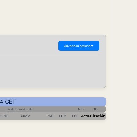
Advanced options
▼
04 CET
Red, Tasa de bits
NID
TID
VPID
Audio
PMT
PCR
TXT
Actualización