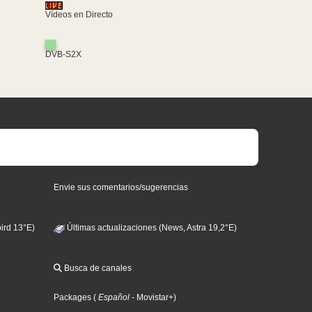
Vídeos en Directo
DVB-S2X
Envie sus comentarios/sugerencias
ird 13°E)
Últimas actualizaciones (News, Astra 19,2°E)
Busca de canales
Packages
(
Español
- Movistar+
)