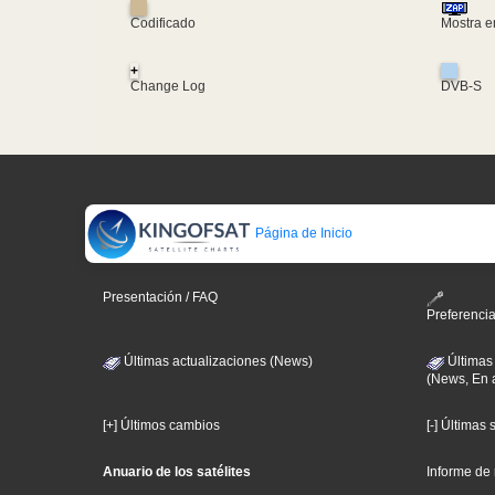
Codificado
Mostra e
+
Change Log
DVB-S
Página de Inicio
Presentación / FAQ
Preferenci
Últimas actualizaciones (News)
Últimas
(News, En 
[+] Últimos cambios
[-] Últimas
Anuario de los satélites
Informe de