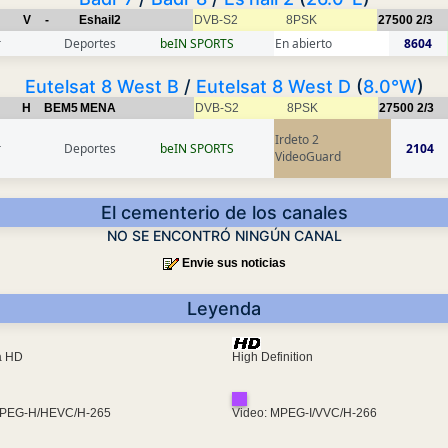
V
-
Eshail2
DVB-S2
8PSK
27500
2/3
r
Deportes
beIN SPORTS
En abierto
8604
Eutelsat 8 West B
/
Eutelsat 8 West D
(
8.0°W
)
H
BEM5
MENA
DVB-S2
8PSK
27500
2/3
Irdeto 2
r
Deportes
beIN SPORTS
2104
VideoGuard
El cementerio de los canales
NO SE ENCONTRÓ NINGÚN CANAL
Envie sus noticias
Leyenda
ra HD
High Definition
MPEG-H/HEVC/H-265
Video: MPEG-I/VVC/H-266