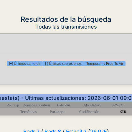
Resultados de la búsqueda
Todas las transmisiones
[+] Últimos cambios
[-] Últimas supresiones
Temporarily Free To Air
uesta(s) - Últimas actualizaciones: 2026-06-01 09:
Pol
Txp
Zona de cobertura
Estandar
Modulación
SR/FEC
Temáticos
Packages
Codificación
SID
Badr 7
/
Badr 8
/
Es'hail 2
(
26.0°E
)