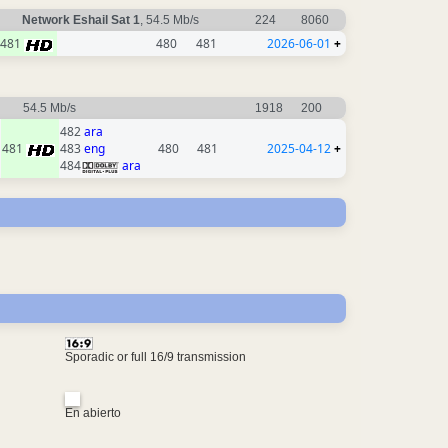
Network Eshail Sat 1
, 54.5 Mb/s
224
8060
481
480
481
2026-06-01
+
54.5 Mb/s
1918
200
482
ara
481
483
eng
480
481
2025-04-12
+
484
ara
Sporadic or full 16/9 transmission
En abierto