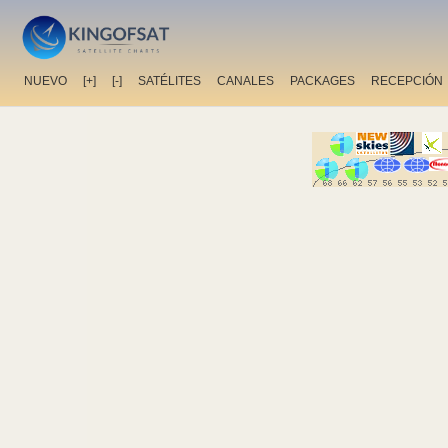
NUEVO
[+]
[-]
SATÉLITES
CANALES
PACKAGES
RECEPCIÓN