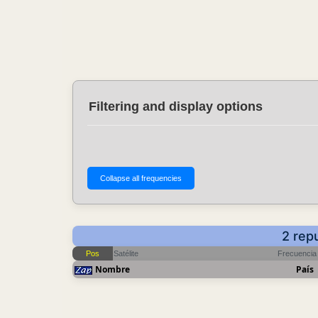
Filtering and display options
2 rep
Pos
Satélite
Frecuencia
Nombre
País