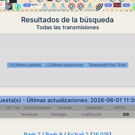
Resultados de la búsqueda
Todas las transmisiones
[+] Últimos cambios
[-] Últimas supresiones
Temporarily Free To Air
uesta(s) - Últimas actualizaciones: 2026-06-01 11:
Pol
Txp
Zona de cobertura
Estandar
Modulación
SR/FEC
Temáticos
Packages
Codificación
SID
Badr 7
/
Badr 8
/
Es'hail 2
(
26.0°E
)