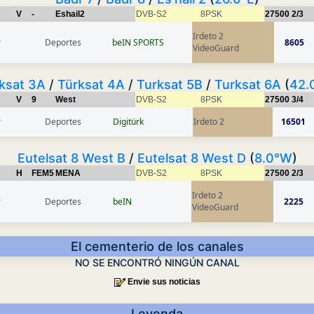
V
-
Eshail2
DVB-S2
8PSK
27500
2/3
Irdeto 2
r
Deportes
beIN SPORTS
8605
VideoGuard
ksat 3A
/
Türksat 4A
/
Turksat 5B
/
Turksat 6A
(
42.
V
9
West
DVB-S2
8PSK
27500
3/4
r
Deportes
Digitürk
Irdeto 2
16501
Eutelsat 8 West B
/
Eutelsat 8 West D
(
8.0°W
)
H
FEM5
MENA
DVB-S2
8PSK
27500
2/3
Irdeto 2
r
Deportes
beIN
2225
VideoGuard
El cementerio de los canales
NO SE ENCONTRÓ NINGÚN CANAL
Envie sus noticias
Leyenda