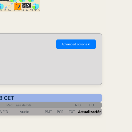
Advanced options
▼
38 CET
Red, Tasa de bits
NID
TID
VPID
Audio
PMT
PCR
TXT
Actualización