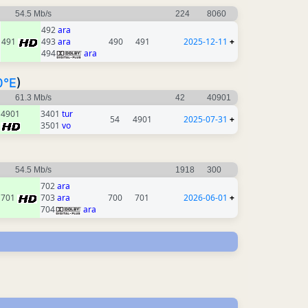
54.5 Mb/s
224
8060
492
ara
491
493
ara
490
491
2025-12-11
+
494
ara
0°E
)
61.3 Mb/s
42
40901
4901
3401
tur
54
4901
2025-07-31
+
3501
vo
54.5 Mb/s
1918
300
702
ara
701
703
ara
700
701
2026-06-01
+
704
ara