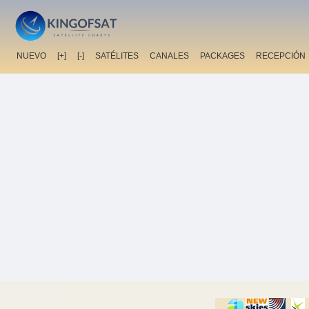
NUEVO
[+]
[-]
SATÉLITES
CANALES
PACKAGES
RECEPCIÓN