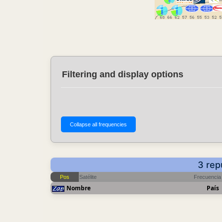
Filtering and display options
3 rep
Pos
Satélite
Frecuencia
Nombre
País