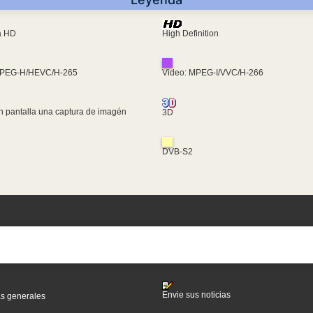
ra HD
High Definition
MPEG-H/HEVC/H-265
Video: MPEG-I/VVC/H-266
n pantalla una captura de imagén
3D
DVB-S2
Envie sus noticias
as generales