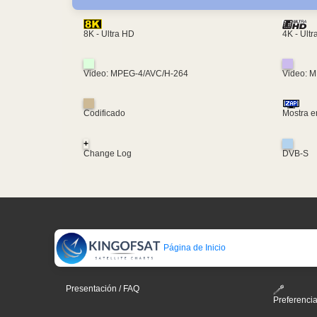
4K - Ult
8K - Ultra HD
Video: MPEG-4/AVC/H-264
Video: 
Codificado
Mostra e
+
Change Log
DVB-S
Página de Inicio
Presentación / FAQ
Preferenci