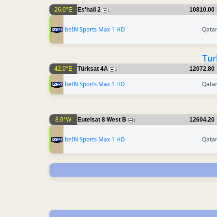
26.0°E
Es'hail 2
10810.00
1
beIN Sports Max 1 HD
Qata
Tur
42.0°E
Türksat 4A
12072.80
1
beIN Sports Max 1 HD
Qata
8.0°W
Eutelsat 8 West B
12604.20
1
beIN Sports Max 1 HD
Qata