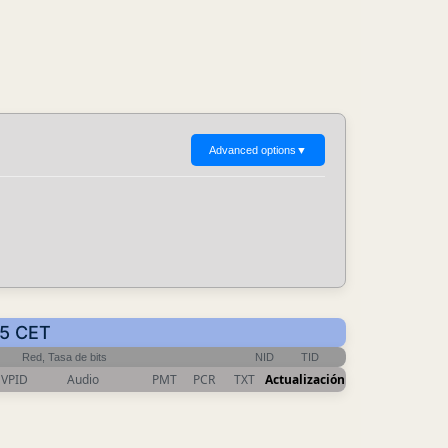
Advanced options
▼
55 CET
Red, Tasa de bits
NID
TID
VPID
Audio
PMT
PCR
TXT
Actualización