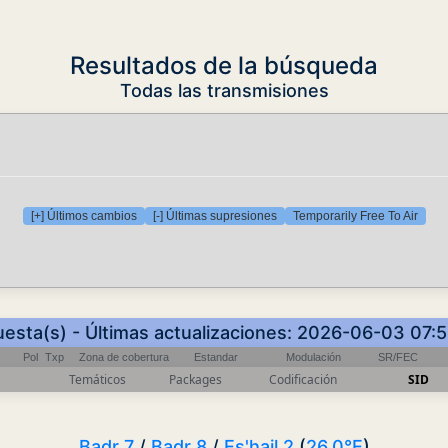
Resultados de la búsqueda
Todas las transmisiones
[+] Últimos cambios
[-] Últimas supresiones
Temporarily Free To Air
uesta(s) - Últimas actualizaciones: 2026-06-03 07:
Pol
Txp
Zona de cobertura
Estandar
Modulación
SR/FEC
Temáticos
Packages
Codificación
SID
Badr 7
/
Badr 8
/
Es'hail 2
(
26.0°E
)