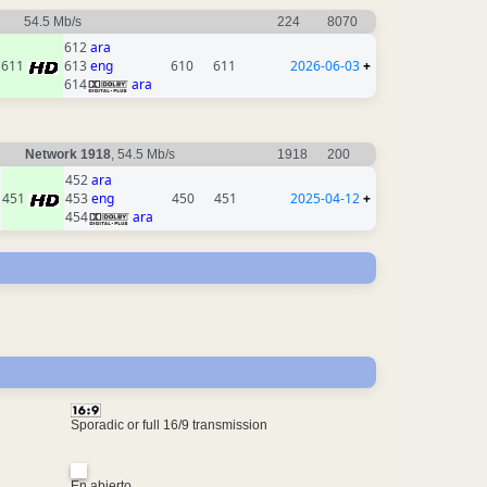
54.5 Mb/s
224
8070
612
ara
611
613
eng
610
611
2026-06-03
+
614
ara
Network 1918
, 54.5 Mb/s
1918
200
452
ara
451
453
eng
450
451
2025-04-12
+
454
ara
Sporadic or full 16/9 transmission
En abierto