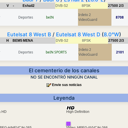
V
-
Eshail2
DVB-S2
8PSK
27500
2/3
Irdeto 2
r
Deportes
beIN
8708
VideoGuard
Eutelsat 8 West B
/
Eutelsat 8 West D
(
8.0°W
)
H
BEM5
MENA
DVB-S2
8PSK
27500
2/3
Irdeto 2
r
Deportes
beIN SPORTS
2101
VideoGuard
El cementerio de los canales
NO SE ENCONTRÓ NINGÚN CANAL
Envie sus noticias
Leyenda
ra HD
High Definition
MPEG-H/HEVC/H-265
Video: MPEG-I/VVC/H-266