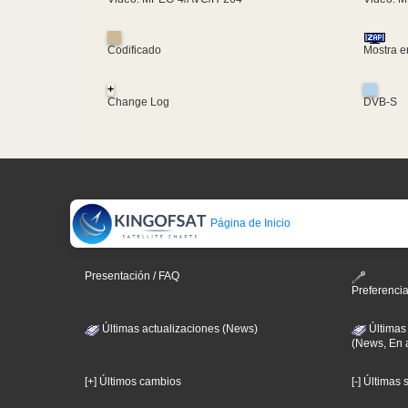
Codificado
Mostra e
+
Change Log
DVB-S
Página de Inicio
Presentación / FAQ
Preferenci
Últimas actualizaciones (News)
Últimas
(News, En 
[+] Últimos cambios
[-] Últimas