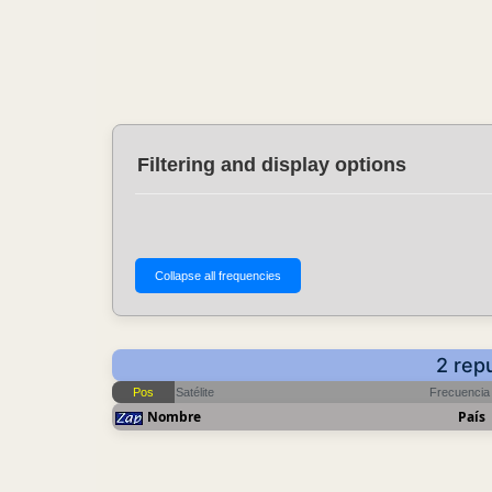
Filtering and display options
2 rep
Pos
Satélite
Frecuencia
Nombre
País