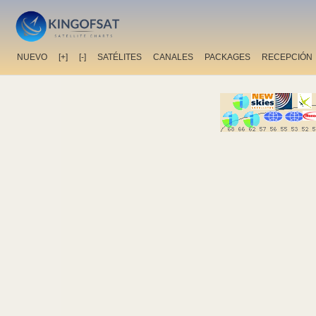
NUEVO
[+]
[-]
SATÉLITES
CANALES
PACKAGES
RECEPCIÓN