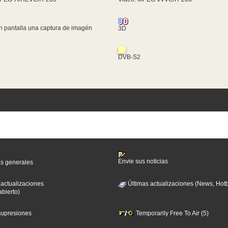
n pantalla una captura de imagén
3D
DVB-S2
Envie sus noticias
as generales
 actualizaciones
Últimas actualizaciones (News, Hotb
abierto)
 supresiones
Temporarily Free To Air (5)