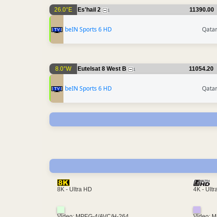
26.0°E
Es'hail 2
11390.00
1
beIN Sports 6 HD
Qata
8.0°W
Eutelsat 8 West B
11054.20
1
beIN Sports 6 HD
Qata
4K - Ult
8K - Ultra HD
Video: MPEG-4/AVC/H-264
Video: 