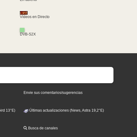
Vídeos en Directo
DVB-S2X
Envie sus comentarios/sugerencias
ird 13°E)
Últimas actualizaciones (News, Astra 19,2°E)
Busca de canales