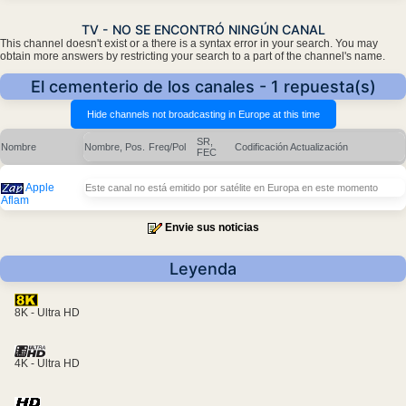
TV - NO SE ENCONTRÓ NINGÚN CANAL
This channel doesn't exist or a there is a syntax error in your search. You may
obtain more answers by restricting your search to a part of the channel's name.
El cementerio de los canales - 1 repuesta(s)
SR,
Nombre
Nombre, Pos.
Freq/Pol
Codificación
Actualización
FEC
Apple
Este canal no está emitido por satélite en Europa en este momento
Aflam
Envie sus noticias
Leyenda
8K - Ultra HD
4K - Ultra HD