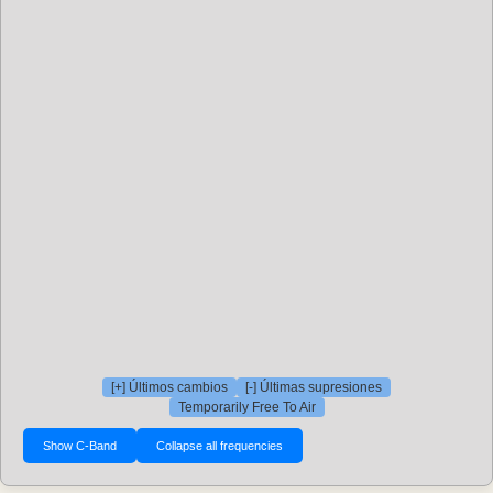
[+] Últimos cambios
[-] Últimas supresiones
Temporarily Free To Air