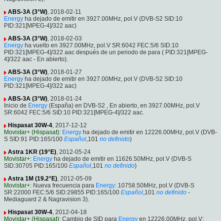
ABS-3A (3°W)
, 2018-02-11
Energy
ha dejado de emitir en 3927.00MHz, pol.V (DVB-S2 SID:10
PID:321[MPEG-4]/322 aac)
ABS-3A (3°W)
, 2018-02-03
Energy
ha vuelto en 3927.00MHz, pol.V SR:6042 FEC:5/6 SID:10
PID:321[MPEG-4]/322 aac después de un periodo de para ( PID:321[MPEG-
4]/322 aac - En abierto).
ABS-3A (3°W)
, 2018-01-27
Energy
ha dejado de emitir en 3927.00MHz, pol.V (DVB-S2 SID:10
PID:321[MPEG-4]/322 aac)
ABS-3A (3°W)
, 2018-01-24
Inicio de
Energy
(España) en DVB-S2 , En abierto, en 3927.00MHz, pol.V
SR:6042 FEC:5/6 SID:10 PID:321[MPEG-4]/322 aac.
Hispasat 30W-4
, 2017-12-12
Movistar+ (Hispasat)
:
Energy
ha dejado de emitir en 12226.00MHz, pol.V (DVB-
S SID:91 PID:165/100
Español
,101
no definido
)
Astra 1KR (19°E)
, 2012-05-24
Movistar+
:
Energy
ha dejado de emitir en 11626.50MHz, pol.V (DVB-S
SID:30705 PID:165/100
Español
,101
no definido
)
Astra 1M (19.2°E)
, 2012-05-09
Movistar+
: Nueva frecuencia para
Energy
: 10758.50MHz, pol.V (DVB-S
SR:22000 FEC:5/6 SID:29855 PID:165/100
Español
,101
no definido
-
Mediaguard 2 & Nagravision 3).
Hispasat 30W-4
, 2012-04-18
Movistar+ (Hispasat)
: Cambio de SID para
Energy
en 12226.00MHz, pol.V: