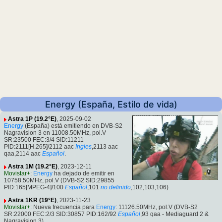
Energy (España, Estilo de vida)
Astra 1P (19.2°E)
, 2025-09-02
Energy
(España) está emitiendo en DVB-S2
Nagravision 3 en 11008.50MHz, pol.V
SR:23500 FEC:3/4 SID:11211
PID:2111[H.265]/2112 aac
Ingles
,2113 aac
qaa,2114 aac
Español
.
Astra 1M (19.2°E)
, 2023-12-11
Movistar+
:
Energy
ha dejado de emitir en
10758.50MHz, pol.V (DVB-S2 SID:29855
PID:165[MPEG-4]/100
Español
,101
no definido
,102,103,106)
Astra 1KR (19°E)
, 2023-11-23
Movistar+
: Nueva frecuencia para
Energy
: 11126.50MHz, pol.V (DVB-S2
SR:22000 FEC:2/3 SID:30857 PID:162/92
Español
,93 qaa - Mediaguard 2 &
Nagravision 3).