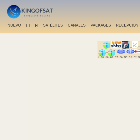
NUEVO
[+]
[-]
SATÉLITES
CANALES
PACKAGES
RECEPCIÓN