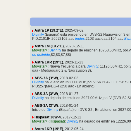
Astra 1P (19.2°E)
, 2025-09-02
Divinity
(España) está emitiendo en DVB-S2 Nagravision 3 e
PID:2101[H.265]/2102 aac
Ingles
,2103 aac qaa,2104 aac
Esp
Astra 1M (19.2°E)
, 2023-12-11
Movistar+
:
Divinity
ha dejado de emitir en 10758.50MHz, pol
no definido
,82,83,87,88)
Astra 1KR (19°E)
, 2023-11-23
Movistar+
: Nueva frecuencia para
Divinity
: 11126.50MHz, pol
qaa - Mediaguard 2 & Nagravision 3).
ABS-3A (3°W)
, 2018-02-03
Divinity
ha vuelto en 3927.00MHz, pol.V SR:6042 FEC:5/6 SID
PID:257[MPEG-4]/258 aac - En abierto).
ABS-3A (3°W)
, 2018-01-27
Divinity
ha dejado de emitir en 3927.00MHz, pol.V (DVB-S2 S
ABS-3A (3°W)
, 2018-01-24
Inicio de
Divinity
(España) en DVB-S2 , En abierto, en 3927.0
Hispasat 30W-4
, 2017-12-12
Movistar+ (Hispasat)
:
Divinity
ha dejado de emitir en 12226.0
Astra 1KR (19°E)
, 2012-05-24