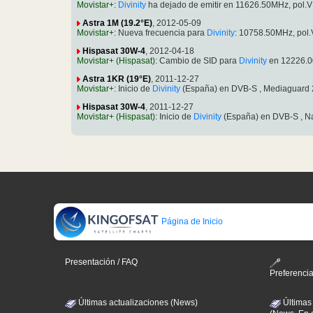
Movistar+
:
Divinity
ha dejado de emitir en 11626.50MHz, pol.
Astra 1M (19.2°E)
, 2012-05-09
Movistar+
: Nueva frecuencia para
Divinity
: 10758.50MHz, pol
Hispasat 30W-4
, 2012-04-18
Movistar+ (Hispasat)
: Cambio de SID para
Divinity
en 12226.00
Astra 1KR (19°E)
, 2011-12-27
Movistar+
: Inicio de
Divinity
(España) en DVB-S , Mediaguard 
Hispasat 30W-4
, 2011-12-27
Movistar+ (Hispasat)
: Inicio de
Divinity
(España) en DVB-S , Na
Página de Inicio
Presentación / FAQ
Preferenci
Últimas actualizaciones (News)
Últimas