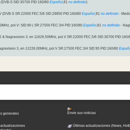
V (DVB-S SID:30700 PID:160/80
Español
,81
no definido
)
.V (DVB-S SR:22000 FEC:5/6 SID:29850 PID:160/80
Español
,81
no definido
- Medi
MHz, pol.V: SID:90 ( SR:27500 FEC:3/4 PID:160/80
Español
,81
no definido
- Nagr
2 & Nagravision 3, en 11626.50MHz, pol.V SR:22000 FEC:5/6 SID:30700 PID:160/
gravision 3, en 12226.00MHz, pol.V SR:27500 FEC:3/4 SID:95 PID:160/80
Españ
Envie sus noticias
as generales
 actualizaciones
Últimas actualizaciones (News, Hotb