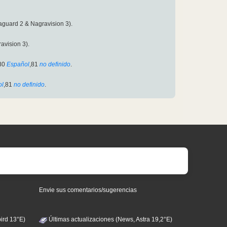
aguard 2 & Nagravision 3).
avision 3).
80
Español
,81
no definido
.
ol
,81
no definido
.
Envie sus comentarios/sugerencias
ird 13°E)
Últimas actualizaciones (News, Astra 19,2°E)