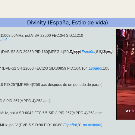
Divinity (España, Estilo de vida)
n 11008.50MHz, pol.V SR:23500 FEC:3/4 SID:11210
añol
.
.V (DVB-S2 SID:29850 PID:160[MPEG-4]/80
Español
,81
.V (DVB-S2 SR:22000 FEC:2/3 SID:30859 PID:164/104
Español
,105
:8 PID:257[MPEG-4]/258 aac después de un periodo de para (
ID:8 PID:257[MPEG-4]/258 aac)
0MHz, pol.V SR:6042 FEC:5/6 SID:8 PID:257[MPEG-4]/258 aac.
0MHz, pol.V (DVB-S SID:90 PID:160/80
Español
,81
no definido
)