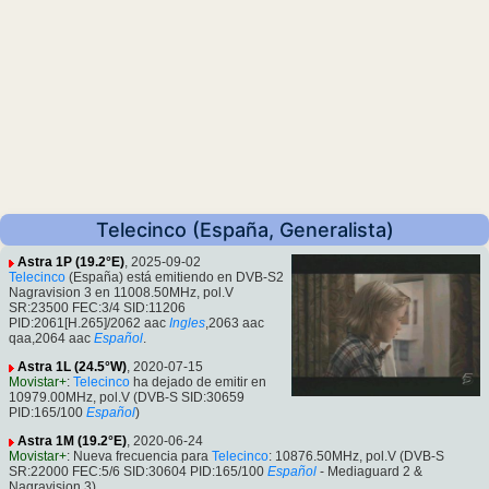
Telecinco (España, Generalista)
Astra 1P (19.2°E)
, 2025-09-02
Telecinco
(España) está emitiendo en DVB-S2
Nagravision 3 en 11008.50MHz, pol.V
SR:23500 FEC:3/4 SID:11206
PID:2061[H.265]/2062 aac
Ingles
,2063 aac
qaa,2064 aac
Español
.
Astra 1L (24.5°W)
, 2020-07-15
Movistar+
:
Telecinco
ha dejado de emitir en
10979.00MHz, pol.V (DVB-S SID:30659
PID:165/100
Español
)
Astra 1M (19.2°E)
, 2020-06-24
Movistar+
: Nueva frecuencia para
Telecinco
: 10876.50MHz, pol.V (DVB-S
SR:22000 FEC:5/6 SID:30604 PID:165/100
Español
- Mediaguard 2 &
Nagravision 3).