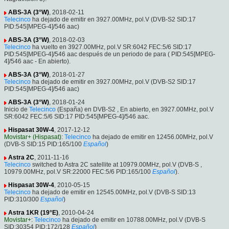
ABS-3A (3°W)
, 2018-02-11
Telecinco
ha dejado de emitir en 3927.00MHz, pol.V (DVB-S2 SID:17
PID:545[MPEG-4]/546 aac)
ABS-3A (3°W)
, 2018-02-03
Telecinco
ha vuelto en 3927.00MHz, pol.V SR:6042 FEC:5/6 SID:17
PID:545[MPEG-4]/546 aac después de un periodo de para ( PID:545[MPEG-
4]/546 aac - En abierto).
ABS-3A (3°W)
, 2018-01-27
Telecinco
ha dejado de emitir en 3927.00MHz, pol.V (DVB-S2 SID:17
PID:545[MPEG-4]/546 aac)
ABS-3A (3°W)
, 2018-01-24
Inicio de
Telecinco
(España) en DVB-S2 , En abierto, en 3927.00MHz, pol.V
SR:6042 FEC:5/6 SID:17 PID:545[MPEG-4]/546 aac.
Hispasat 30W-4
, 2017-12-12
Movistar+ (Hispasat)
:
Telecinco
ha dejado de emitir en 12456.00MHz, pol.V
(DVB-S SID:15 PID:165/100
Español
)
Astra 2C
, 2011-11-16
Telecinco
switched to Astra 2C satellite at 10979.00MHz, pol.V (DVB-S ,
10979.00MHz, pol.V SR:22000 FEC:5/6 PID:165/100
Español
).
Hispasat 30W-4
, 2010-05-15
Telecinco
ha dejado de emitir en 12545.00MHz, pol.V (DVB-S SID:13
PID:310/300
Español
)
Astra 1KR (19°E)
, 2010-04-24
Movistar+
:
Telecinco
ha dejado de emitir en 10788.00MHz, pol.V (DVB-S
SID:30354 PID:172/128
Español
)