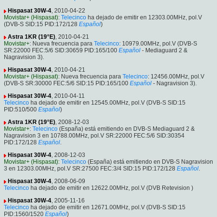
Hispasat 30W-4
, 2010-04-22
Movistar+ (Hispasat)
:
Telecinco
ha dejado de emitir en 12303.00MHz, pol.V
(DVB-S SID:15 PID:172/128
Español
)
Astra 1KR (19°E)
, 2010-04-21
Movistar+
: Nueva frecuencia para
Telecinco
: 10979.00MHz, pol.V (DVB-S
SR:22000 FEC:5/6 SID:30659 PID:165/100
Español
- Mediaguard 2 &
Nagravision 3).
Hispasat 30W-4
, 2010-04-21
Movistar+ (Hispasat)
: Nueva frecuencia para
Telecinco
: 12456.00MHz, pol.V
(DVB-S SR:30000 FEC:5/6 SID:15 PID:165/100
Español
- Nagravision 3).
Hispasat 30W-4
, 2010-04-11
Telecinco
ha dejado de emitir en 12545.00MHz, pol.V (DVB-S SID:15
PID:510/500
Español
)
Astra 1KR (19°E)
, 2008-12-03
Movistar+
:
Telecinco
(España) está emitiendo en DVB-S Mediaguard 2 &
Nagravision 3 en 10788.00MHz, pol.V SR:22000 FEC:5/6 SID:30354
PID:172/128
Español
.
Hispasat 30W-4
, 2008-12-03
Movistar+ (Hispasat)
:
Telecinco
(España) está emitiendo en DVB-S Nagravision
3 en 12303.00MHz, pol.V SR:27500 FEC:3/4 SID:15 PID:172/128
Español
.
Hispasat 30W-4
, 2008-06-09
Telecinco
ha dejado de emitir en 12622.00MHz, pol.V (DVB Retevision )
Hispasat 30W-4
, 2005-11-16
Telecinco
ha dejado de emitir en 12671.00MHz, pol.V (DVB-S SID:15
PID:1560/1520
Español
)