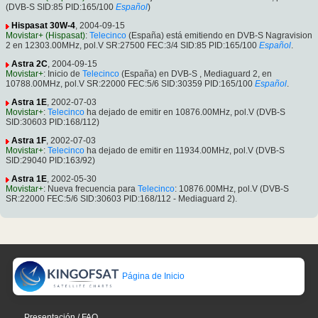
(DVB-S SID:85 PID:165/100
Español
)
Hispasat 30W-4
, 2004-09-15
Movistar+ (Hispasat)
:
Telecinco
(España) está emitiendo en DVB-S Nagravision
2 en 12303.00MHz, pol.V SR:27500 FEC:3/4 SID:85 PID:165/100
Español
.
Astra 2C
, 2004-09-15
Movistar+
: Inicio de
Telecinco
(España) en DVB-S , Mediaguard 2, en
10788.00MHz, pol.V SR:22000 FEC:5/6 SID:30359 PID:165/100
Español
.
Astra 1E
, 2002-07-03
Movistar+
:
Telecinco
ha dejado de emitir en 10876.00MHz, pol.V (DVB-S
SID:30603 PID:168/112)
Astra 1F
, 2002-07-03
Movistar+
:
Telecinco
ha dejado de emitir en 11934.00MHz, pol.V (DVB-S
SID:29040 PID:163/92)
Astra 1E
, 2002-05-30
Movistar+
: Nueva frecuencia para
Telecinco
: 10876.00MHz, pol.V (DVB-S
SR:22000 FEC:5/6 SID:30603 PID:168/112 - Mediaguard 2).
Página de Inicio
Presentación / FAQ