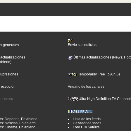
Envie sus noticias
as generales
 actualizaciones
Últimas actualizaciones (News, Hotb
abierto)
 supresiones
Temporarily Free To Air (6)
 recepción
Anuario de los canales
ausentes
Ultra High Definition TV Channel
os: Deportes, En abierto
Lista de los feeds
s: Noticias, En abierto
Cazador de feeds
os: Cinema, En abierto
Foro FTA Satélite