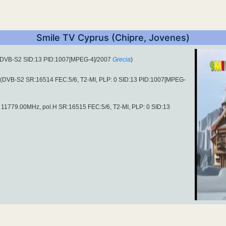
Smile TV Cyprus (Chipre, Jovenes)
 (DVB-S2 SID:13 PID:1007[MPEG-4]/2007
Grecia
)
 (DVB-S2 SR:16514 FEC:5/6, T2-MI, PLP: 0 SID:13 PID:1007[MPEG-
n 11779.00MHz, pol.H SR:16515 FEC:5/6, T2-MI, PLP: 0 SID:13