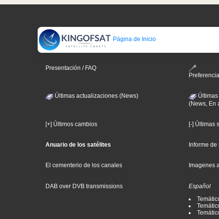
Página de Inicio
Presentación / FAQ
Preferenci
Últimas actualizaciones (News)
Últimas
(News, En 
[+] Últimos cambios
[-] Últimas
Anuario de los satélites
Informe de
El cementerio de los canales
Imagenes 
DAB over DVB transmissions
Español
Temátic
Temático
Temátic