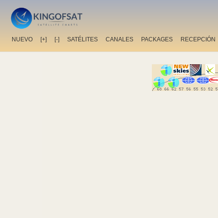
NUEVO
[+]
[-]
SATÉLITES
CANALES
PACKAGES
RECEPCIÓN