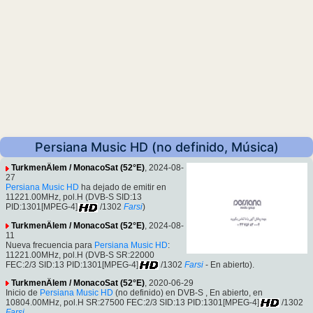
Persiana Music HD (no definido, Música)
TurkmenÄlem / MonacoSat (52°E)
, 2024-08-
27
Persiana Music HD
ha dejado de emitir en
11221.00MHz, pol.H (DVB-S SID:13
PID:1301[MPEG-4]
/1302
Farsi
)
TurkmenÄlem / MonacoSat (52°E)
, 2024-08-
11
Nueva frecuencia para
Persiana Music HD
:
11221.00MHz, pol.H (DVB-S SR:22000
FEC:2/3 SID:13 PID:1301[MPEG-4]
/1302
Farsi
- En abierto).
TurkmenÄlem / MonacoSat (52°E)
, 2020-06-29
Inicio de
Persiana Music HD
(no definido) en DVB-S , En abierto, en
10804.00MHz, pol.H SR:27500 FEC:2/3 SID:13 PID:1301[MPEG-4]
/1302
Farsi
.