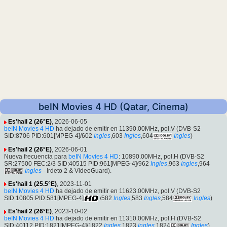
beIN Movies 4 HD (Qatar, Cinema)
Es'hail 2 (26°E)
, 2026-06-05
beIN Movies 4 HD
ha dejado de emitir en 11390.00MHz, pol.V (DVB-S2
SID:8706 PID:601[MPEG-4]/602
Ingles
,603
Ingles
,604
Ingles
)
Es'hail 2 (26°E)
, 2026-06-01
Nueva frecuencia para
beIN Movies 4 HD
: 10890.00MHz, pol.H (DVB-S2
SR:27500 FEC:2/3 SID:40515 PID:961[MPEG-4]/962
Ingles
,963
Ingles
,964
Ingles
- Irdeto 2 & VideoGuard).
Es'hail 1 (25.5°E)
, 2023-11-01
beIN Movies 4 HD
ha dejado de emitir en 11623.00MHz, pol.V (DVB-S2
SID:10805 PID:581[MPEG-4]
/582
Ingles
,583
Ingles
,584
Ingles
)
Es'hail 2 (26°E)
, 2023-10-02
beIN Movies 4 HD
ha dejado de emitir en 11310.00MHz, pol.H (DVB-S2
SID:40112 PID:1821[MPEG-4]/1822
Ingles
,1823
Ingles
,1824
Ingles
)