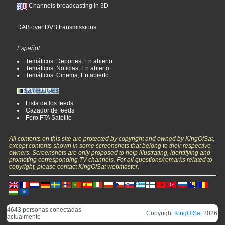
Channels broadcasting in 3D
DAB over DVB transmissions
Español
Temáticos: Deportes, En abierto
Temáticos: Noticias, En abierto
Temáticos: Cinema, En abierto
Lista de los feeds
Cazador de feeds
Foro FTA Satélite
All contents on this site are protected by copyright and owned by KingOfSat,
except contents shown in some screenshots that belong to their respective
owners. Screenshots are only proposed to help illustrating, identifying and
promoting corresponding TV channels. For all questions/remarks related to
copyright, please contact KingOfSat webmaster.
4643 personas conectadas
Copyright
KingOfSat
2026
actualmente